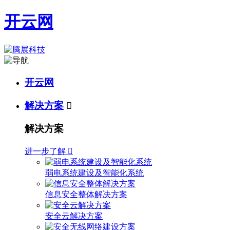
开云网
开云网
解决方案

解决方案
进一步了解

弱电系统建设及智能化系统
信息安全整体解决方案
安全云解决方案